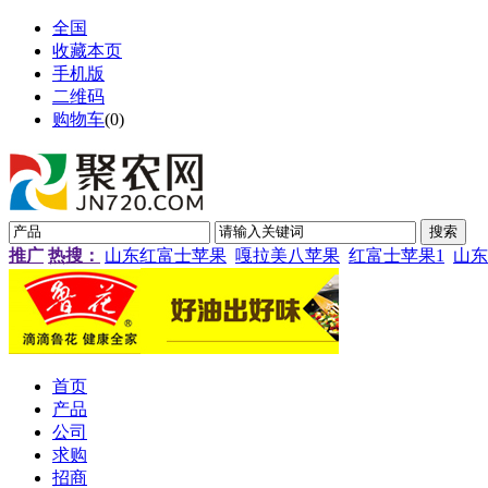
全国
收藏本页
手机版
二维码
购物车
(
0
)
推广
热搜：
山东红富士苹果
嘎拉美八苹果
红富士苹果1
山东
首页
产品
公司
求购
招商