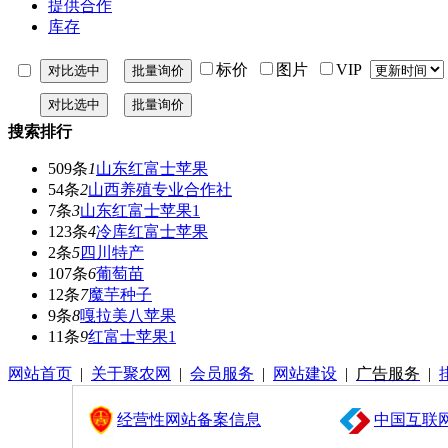
提供合作
库存
标价
图片
VIP
搜索排行
509条
1
山东红富士苹果
54条
2
山西养殖专业合作社
7条
3
山东红富士苹果1
123条
4
冷库红富士苹果
2条
5
四川特产
107条
6
葡萄苗
12条
7
魔芋种子
9条
8
嘎拉美八苹果
11条
9
红富士苹果1
网站首页
|
关于聚农网
|
会员服务
|
网站建设
|
广告服务
|
经营性网站备案信息
中国互联