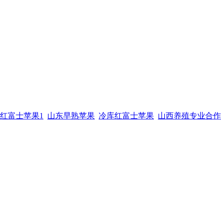
红富士苹果1
山东早熟苹果
冷库红富士苹果
山西养殖专业合作