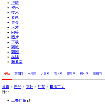
行情
资讯
技术
专题
展会
人才
问答
图片
下载
商城
商圈
品牌
商务室
子站
蔬菜网
水果网
大田网
花木网
茶叶网
药材网
菌菇网
首页
>
产品
>
茶叶
>
红茶
>
坦洋工夫
行业
工夫红茶
(1)