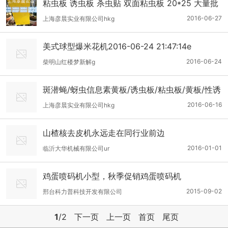
粘虫板 诱虫板 杀虫贴 双面粘虫板 20*25 大量批
发
2016-06-27
上海彦晨实业有限公司hkg
美式球型爆米花机2016-06-24 21:47:14e
2016-06-24
柴明山红楼梦新解g
斑潜蝇/蚜虫信息素黄板/诱虫板/粘虫板/黄板/性诱
剂
2016-06-16
上海彦晨实业有限公司hkg
山楂核去皮机永远走在同行业前边
2016-01-01
临沂大华机械有限公司ur
鸡蛋喷码机小型，秋季促销鸡蛋喷码机
2015-09-02
邢台科力普科技开发有限公司
1
/2
下一页
上一页
首页
尾页