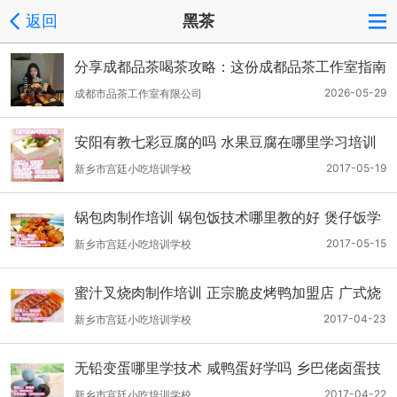
返回
黑茶
分享成都品茶喝茶攻略：这份成都品茶工作室指南
带你解锁新老茶趣
2026-05-29
成都市品茶工作室有限公司
安阳有教七彩豆腐的吗 水果豆腐在哪里学习培训
2017-05-19
新乡市宫廷小吃培训学校
锅包肉制作培训 锅包饭技术哪里教的好 煲仔饭学
习培训学校
2017-05-15
新乡市宫廷小吃培训学校
蜜汁叉烧肉制作培训 正宗脆皮烤鸭加盟店 广式烧
腊做法视频
2017-04-23
新乡市宫廷小吃培训学校
无铅变蛋哪里学技术 咸鸭蛋好学吗 乡巴佬卤蛋技
能学习
2017-04-22
新乡市宫廷小吃培训学校