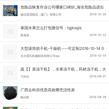
危险品恢复作业公司哪家口碑好_海沧危险品进出
口代理
2016-10-25
诚信源茂物流（厦门）有限公司
泰国水果怎么打包微信号：tgjksgls
2016-10-22
姜海涛
大型滚筒烘干机-干燥机----可定制2016-10-14 0
9:21:24
2016-10-14
北京霍氏机械制造有限公司eja
蔬【】菜冻干机】，水果冻干机，药材冻干机，大
型冻干机
2016-09-27
刁先生
广西众科供优质高效椰壳活性炭
2016-08-28
杨治权