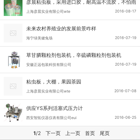
彦晨粘虫板，采用进口胶，耐高温不流胶，不怕雨
林
2016-08-17
上海彦晨实业有限公司wte
未来农村养殖业的发展前景咋样
2016-07-19
海宁绿美健兔场
草甘膦颗粒剂包装机，辛硫磷颗粒剂包装机
2016-07-19
安徽正远包装科技有限公司
粘虫板，大棚，果园茶园
2016-07-08
上海彦晨实业有限公司wte
供应YS系列活塞式压力计
2016-06-25
西安智拓仪器仪表有限公司eui
1
/2
下一页
上一页
首页
尾页