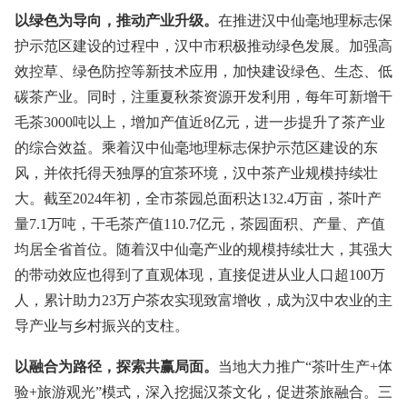
以绿色为导向，推动产业升级。
在推进汉中仙毫地理标志保
护示范区建设的过程中，汉中市积极推动绿色发展。加强高
效控草、绿色防控等新技术应用，加快建设绿色、生态、低
碳茶产业。同时，注重夏秋茶资源开发利用，每年可新增干
毛茶3000吨以上，增加产值近8亿元，进一步提升了茶产业
的综合效益。乘着汉中仙毫地理标志保护示范区建设的东
风，并依托得天独厚的宜茶环境，汉中茶产业规模持续壮
大。截至2024年初，全市茶园总面积达132.4万亩，茶叶产
量7.1万吨，干毛茶产值110.7亿元，茶园面积、产量、产值
均居全省首位。随着汉中仙毫产业的规模持续壮大，其强大
的带动效应也得到了直观体现，直接促进从业人口超100万
人，累计助力23万户茶农实现致富增收，成为汉中农业的主
导产业与乡村振兴的支柱。
以融合为路径，探索共赢局面。
当地大力推广“茶叶生产+体
验+旅游观光”模式，深入挖掘汉茶文化，促进茶旅融合。三