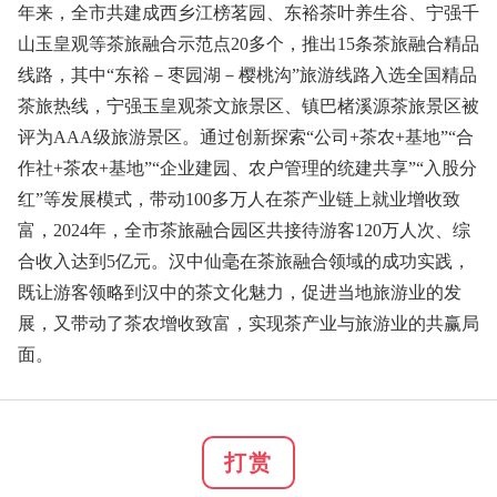
年来，全市共建成西乡江榜茗园、东裕茶叶养生谷、宁强千
山玉皇观等茶旅融合示范点20多个，推出15条茶旅融合精品
线路，其中“东裕－枣园湖－樱桃沟”旅游线路入选全国精品
茶旅热线，宁强玉皇观茶文旅景区、镇巴楮溪源茶旅景区被
评为AAA级旅游景区。通过创新探索“公司+茶农+基地”“合
作社+茶农+基地”“企业建园、农户管理的统建共享”“入股分
红”等发展模式，带动100多万人在茶产业链上就业增收致
富，2024年，全市茶旅融合园区共接待游客120万人次、综
合收入达到5亿元。汉中仙毫在茶旅融合领域的成功实践，
既让游客领略到汉中的茶文化魅力，促进当地旅游业的发
展，又带动了茶农增收致富，实现茶产业与旅游业的共赢局
面。
打赏